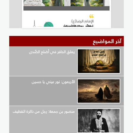
آخر المواضيع
يعلق الحافر في أضلع الصّدى
الأربعون: نور عيني يا حسين
منصور بن جمعة: رجل من ذاكرة القطيف