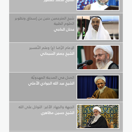
شيخ المترجمين حنين بن إسحاق وتطوير
العلوم الطبية
عدنان الحاجي
الإمام الرّضا (ع) وعلم التّفسير
الشيخ جعفر السبحاني
العدل في المدينة المهدويّة
الشيخ عبد الله الجوادي الآملي
الجبهة والجهاد الأكبر: التوكل على الله
الشيخ حسين مظاهري