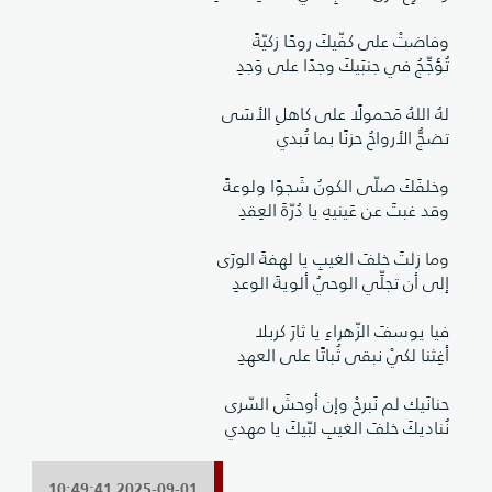
وفاضتْ على كفّيكَ روحًا زكيّةً
تُؤجِّجُ في جنبَيكَ وجدًا على وَجدِ
لهُ اللهُ مَحمولًا على كاهلِ الأسَى
تضجُّ الأرواحُ حزنًا بما تُبدي
وخلفَكَ صلّى الكونُ شَجوًا ولوعةً
وقد غبتَ عن عَينيهِ يا دُرّةَ العِقدِ
وما زلتَ خلفَ الغيبِ يا لهفةَ الورَى
إلى أن تجلِّي الوحيُ ألويةَ الوعدِ
فيا يوسفَ الزّهراءِ يا ثارَ كربلا
أغِثنا لكيْ نبقى ثُباتًا على العهدِ
حنانَيك لم نَبرحْ وإن أوحشَ السّرى
نُناديكَ خلفَ الغيبِ لبّيكَ يا مهدي
2025-09-01 10:49:41