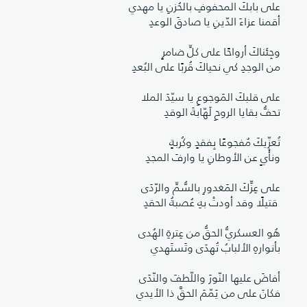
على بابكَ المحفوفِ بالحُزنِ يا مهدي
أقمنا عزاءَ الدّينِ يا صادقَ الوعدِ
وجِئناكَ أرواحًا على كلِّ ضامرٍ
من الوجدِ كي نحياكَ قُربًا على البُعدِ
على قلبكَ المَوجوعِ يا سيّدَ الملا
تحفُّ بقايا الروحِ لَهّابةَ الوقدِ
تُعزّيكَ مٌفجوعًا بِفقدٍ وكُربةٍ
ونأْيٍ عن الأوطانِ يا وارفَ المجدِ
على عِزِّكَ المَغدورِ بالسُّمِّ والرّدَى
قتيلًا وقد أودتْ بهِ عُصبةُ الحقدِ
هُو العسكريُّ الحقُّ من عِترةِ الهُدى
بأنوارهِ الألبابُ تُهدَى وتَستَهدي
أفاضَ عليها النّورَ واللّطفَ والنّدَى
فكانَ على من يَمّمَ الحقَّ ذا الأيدي