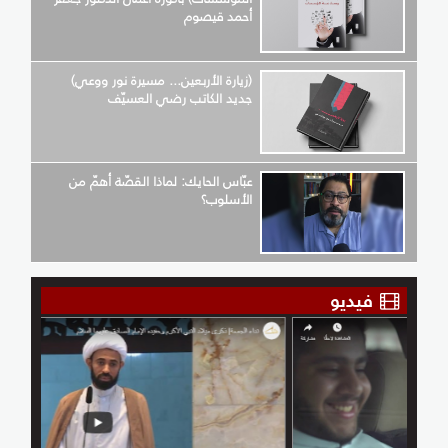
أحمد قيصوم
(زيارة الأربعين... مسيرة نور ووعي)
جديد الكاتب رضي العسيّف
عبّاس الحايك: لماذا القصّة أهمّ من
الأسلوب؟
فيديو