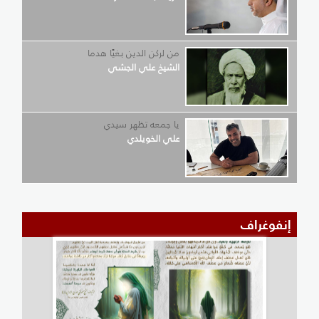
من لركن الدين بغيًا هدما
الشيخ علي الجشي
يا جمعه تظهر سيدي
علي الخويلدي
إنفوغراف