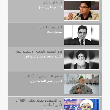
نكِّروا لها عرشها
الشاعر هادي رسول
الميتافيزيقا المثلومة
محمود حيدر
نوح الحقيقة والمعنى وسفينة النّجاة
السيد محمد حسين الطهراني
معنى (لفت) في القرآن الكريم
الشيخ حسن المصطفوي
من المقصود بقوله تعالى: ﴿رَبَّنَا أَرِنَا
الَّذَيْنِ أَضَلَّانَا﴾؟
الشيخ محمد صنقور