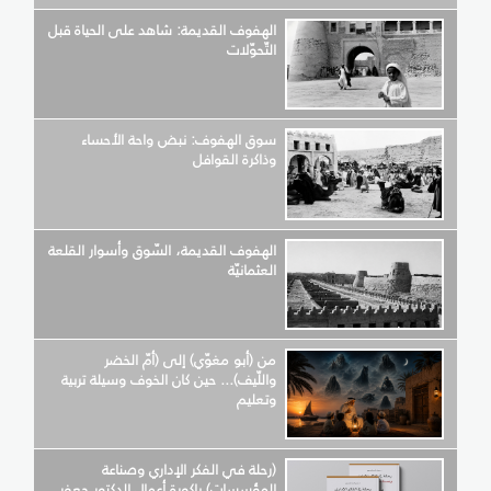
الهفوف القديمة: شاهد على الحياة قبل
التّحوّلات
سوق الهفوف: نبض واحة الأحساء
وذاكرة القوافل
الهفوف القديمة، السّوق وأسوار القلعة
العثمانيّة
من (أبو مغوّي) إلى (أمّ الخضر
واللّيف)... حين كان الخوف وسيلة تربية
وتعليم
(رحلة في الفكر الإداري وصناعة
المؤسسات) باكورة أعمال الدكتور جعفر