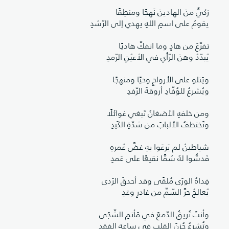
زكيٌّ منَ الهادينَ نَهجًا ومنطِقًا
يقومُ على اسمِ اللهِ يهدي إلى الرّشدِ
تفرَّعَ من هادٍ وما انفكَّ هاديًا
يُبدّدُ وهنَ الرّأي في الأعيُنِ الرّمدِ
ويَتلو على الأرواحِ وحيًا ومنهجًا
ويُشرعُ للوُفّادِ أروقةَ الرّفدِ
ومن خلفهِ الأضغانُ تَبغي غوائلًا
وتَختطفُ الألبابَ من شدّةِ الكَيدِ
شياطينُ لم يَرعَوا بهِ غضَّ عُمرهِ
فَدسُّوا لهُ سُمًّا نقيعًا على عَمدِ
فِداهُ الورَى مُلقًى وقد أحدقَ الرَدى
يُعالجُ حرَّ السّمِّ من غادرٍ وغدِ
وأنتَ تُريقُ الدّمعَ في مَأتمِ الشّجَى
وتُشرِعُ حُزنَ القلبِ في ساعةِ الفقدِ