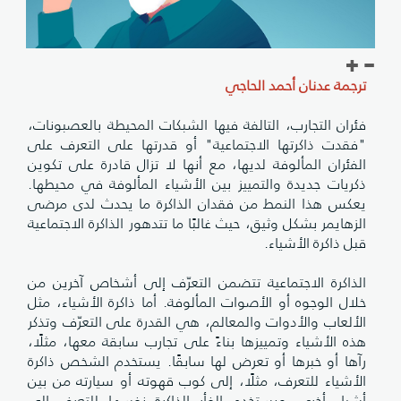
رجمة عدنان أحمد الحاجي
ئران التجارب، التالفة فيها الشبكات المحيطة بالعصبونات،
فقدت ذاكرتها الاجتماعية" أو قدرتها على التعرف على
لفئران المألوفة لديها، مع أنها لا تزال قادرة على تكوين
كريات جديدة والتمييز بين الأشياء المألوفة في محيطها.
عكس هذا النمط من فقدان الذاكرة ما يحدث لدى مرضى
لزهايمر بشكل وثيق، حيث غالبًا ما تتدهور الذاكرة الاجتماعية
بل ذاكرة الأشياء.
لذاكرة الاجتماعية تتضمن التعرّف إلى أشخاص آخرين من
لال الوجوه أو الأصوات المألوفة. أما ذاكرة الأشياء، مثل
لألعاب والأدوات والمعالم، هي القدرة على التعرّف وتذكر
ذه الأشياء وتمييزها بناءً على تجارب سابقة معها، مثلًا،
آها أو خبرها أو تعرض لها سابقًا. يستخدم الشخص ذاكرة
لأشياء للتعرف، مثلًا، إلى كوب قهوته أو سيارته من بين
شياء أخرى. ويستخدم الفأر الذاكرة نفسها للتعرف إلى