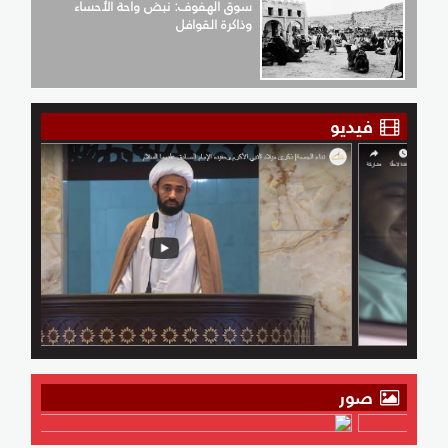
سوق الهفوف: نبض واحة الأحساء
وذاكرة القوافل
فيديو
صور