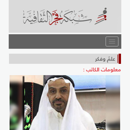
القائمة
علمٌ وفكر
لومات الكاتب :