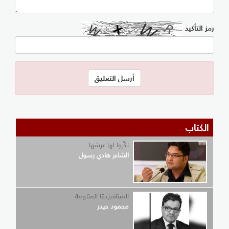
 التأكيد
لكتاب
نكِّروا لها عرشها
الشاعر هادي رسول
الميتافيزيقا المثلومة
محمود حيدر