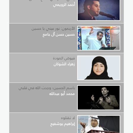
أحمد الرويعي
الأربعون: نور عيني يا حسين
حسين حسن آل جامع
فيوض العودة
زهراء الشوكان
باسم الحسين؛ وجدت الله في قلبي
محمد أبو عبدالله
لا تقتلوه
إبراهيم بوشفيع