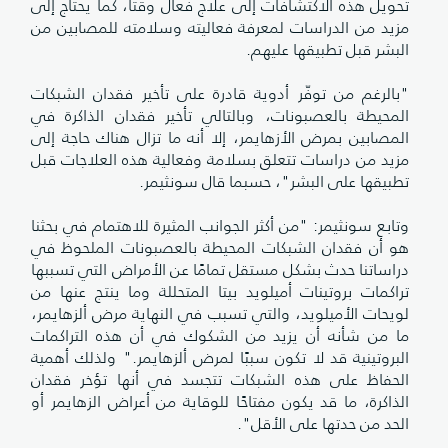
حويل هذه الاكتشافات إلى علاج فعال وقتًا، كما يحتاج إلى
زيد من الدراسات لمعرفة فعاليته وسلامته للمصابين من
لبشر قبل تطبيقها عليهم.
بالرغم من توفّر أدوية قادرة على تأخير فقدان الشبكات
لمحيطة بالعصبونات، وبالتالي تأخير فقدان الذاكرة في
لمصابين بمرض الأزهايمر، إلا أنه ما تزال هناك حاجة إلى
زيد من دراسات تتعلق بسلامة وفعالية هذه العلاجات قبل
طبيقها على البشر"، حسبما قال سونثيمر.
تابع سونثيمر: "من أكثر الجوانب المثيرة للاهتمام في بحثنا
و أن فقدان الشبكات المحيطة بالعصبونات الملحوظ في
راساتنا حدث بشكل مستقل تمامًا عن الأمراض التي تسببها
راكمات بروتينات أميلويد بيتا المتحللة وما ينتج عنها من
ويحات الأميلويد، والتي تسبب في النهاية مرض ألزهايمر،
ا من شأنه أن يزيد من الشكوك في أن هذه التراكمات
لبروتينية قد لا تكون سببًا لمرض ألزهايمر." ولذلك أهمية
لحفاظ على هذه الشبكات تتجسد في أنها تؤخر فقدان
لذاكرة، ما قد يكون مفتاحًا للوقاية من أعراض الزهايمر أو
لحد من حدتها على الأقل".
ــــــــــــــــــــــــــــــــــــــــــــــــــــــــــــــــــــــــــــــــ