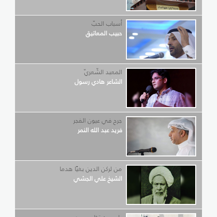
أسباب الحبّ
حبيب المعاتيق
المعبد الشّعريّ
الشاعر هادي رسول
جرح في عيون الفجر
فريد عبد الله النمر
من لركن الدين بغيًا هدما
الشيخ علي الجشي