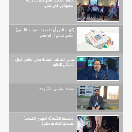
احتفاء بالدّكتور المهندس عبدالله
السيهاتي في لندن
(البيت الذي أريد) جديد المرشد الأسريّ
الشّيخ صالح آل إبراهيم
عباس الحايك: الحكاية هي المنبع الأول
لأشكال الكتابة
محمد سليس: فكّر بعد!
الأمسية الشّعريّة (مهوى القلوب)
بنسختها الحادية عشرة