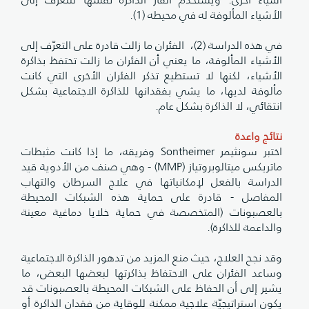
لأشياء المألوفة له في محيطه (1).
في هذه الدراسة (2)، الفئران ما زالت قادرة على التعرّف إلى
لأشياء المألوفة، ما يعني أن الفئران ما زالت تحتفظ بذاكرة
لأشياء، لكنها لا تستطيع تذكر الفئران الأخرى التي كانت
ألوفة لديها، ما يشي بفقدانها للذاكرة الاجتماعية بشكل
نتقائي، لا الذاكرة بشكل عام.
تائج واعدة
اختبر سونثيمر Sontheimer وفريقه، ما إذا كانت مثبطات
ماتريكس ميتالوبروتياز (MMP) - وهي صنف من الأدوية قيد
لدراسة بالفعل لإمكانياتها في علاج السرطان والتهاب
لمفاصل - قادرة على حماية هذه الشبكات المحيطة
العصبونات (المتخصصة في حماية خلايا دماغية معينة
الداعمة للذاكرة).
قد نجح العلاج، حيث منع المزيد من تدهور الذاكرة الاجتماعية
ساعد الفئران على الاحتفاظ بذاكرتها لبعضها البعض، ما
شير إلى أن الحفاظ على الشبكات المحيطة بالعصبونات قد
كون استراتيجيّة علاجية ممكنة للوقاية من فقدان الذاكرة أو