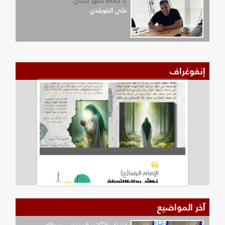
يا جمعه تظهر سيدي
علي الخويلدي
نفوغراف
خر المواضيع