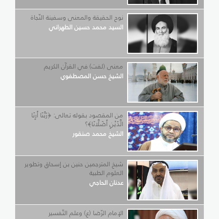
نوح الحقيقة والمعنى وسفينة النّجاة
السيد محمد حسين الطهراني
معنى (لفت) في القرآن الكريم
الشيخ حسن المصطفوي
من المقصود بقوله تعالى: ﴿رَبَّنَا أَرِنَا
الَّذَيْنِ أَضَلَّانَا﴾؟
الشيخ محمد صنقور
شيخ المترجمين حنين بن إسحاق وتطوير
العلوم الطبية
عدنان الحاجي
الإمام الرّضا (ع) وعلم التّفسير