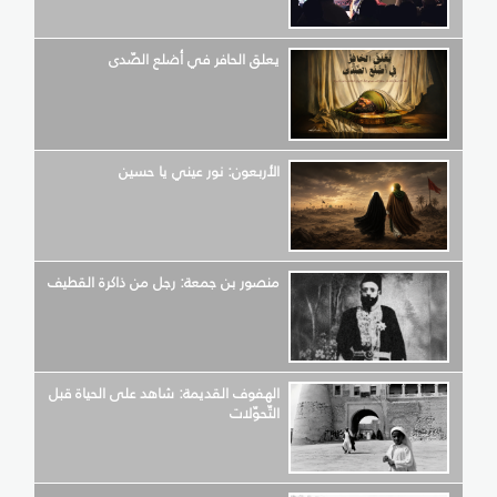
يعلق الحافر في أضلع الصّدى
الأربعون: نور عيني يا حسين
منصور بن جمعة: رجل من ذاكرة القطيف
الهفوف القديمة: شاهد على الحياة قبل
التّحوّلات