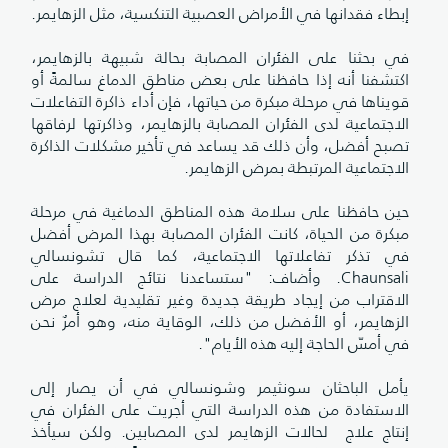
بطاء فقدانها في الأمراض العصبية التنكسية، مثل الزهايمر.
ي بحثنا على الفئران المصابة بحالة شبيهة بالزهايمر،
كتشفنا أنه إذا حافظنا على بعض مناطق الدماغ سالمةً أو
ويناها في مرحلة مبكرة من حياتها، فإن أداء ذاكرة التفاعلات
لاجتماعية لدى الفئران المصابة بالزهايمر، وذاكرتها لرفاقها
صبح أفضل، وأن ذلك قد يساعد في تأخير مشكلات الذاكرة
لاجتماعية المرتبطة بمرض الزهايمر.
ين حافظنا على سلامة هذه المناطق الدماغية في مرحلة
بكرة من الحياة، كانت الفئران المصابة بهذا المرض أفضل
ي تذكر تفاعلاتها الاجتماعية، كما قال تشونسالي
Chaunsali. وأضاف: "ستساعدنا نتائج الدراسة على
لاقتراب من إيجاد طريقة جديدة وغير تقليدية لعلاج مرض
لزهايمر، أو الأفضل من ذلك، الوقاية منه، وهو أمرٌ نحن
ي أمسّ الحاجة إليه هذه الأيام".
أمل الباحثان سونثيمر وشونسالي في أن يصار إلى
لاستفادة من هذه الدراسة التي أجريت على الفئران في
نتاج علاج لحالات الزهايمر لدى المصابين. ولكن سيأخذ