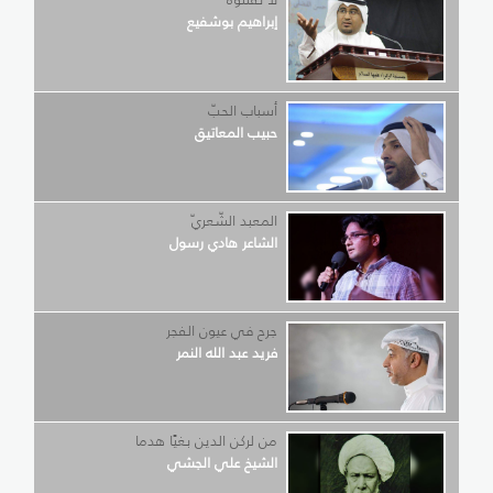
إبراهيم بوشفيع
أسباب الحبّ
حبيب المعاتيق
المعبد الشّعريّ
الشاعر هادي رسول
جرح في عيون الفجر
فريد عبد الله النمر
من لركن الدين بغيًا هدما
الشيخ علي الجشي