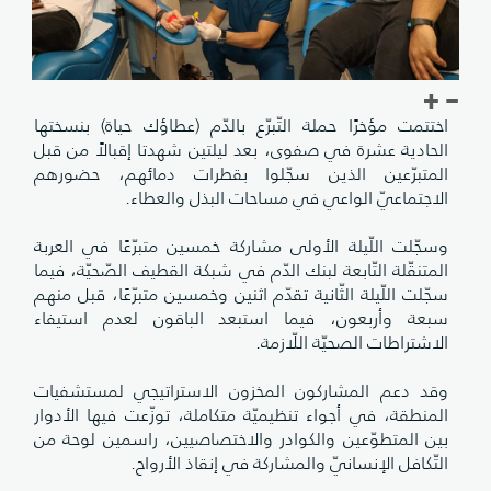
اختتمت مؤخرًا حملة التّبرّع بالدّم (عطاؤك حياة) بنسختها
الحادية عشرة في صفوى، بعد ليلتين شهدتا إقبالاً من قبل
المتبرّعين الذين سجّلوا بقطرات دمائهم، حضورهم
الاجتماعيّ الواعي في مساحات البذل والعطاء.
وسجّلت اللّيلة الأولى مشاركة خمسين متبرّعًا في العربة
المتنقّلة التّابعة لبنك الدّم في شبكة القطيف الصّحيّة، فيما
سجّلت اللّيلة الثّانية تقدّم اثنين وخمسين متبرّعًا، قبل منهم
سبعة وأربعون، فيما استبعد الباقون لعدم استيفاء
الاشتراطات الصحيّة اللّازمة.
وقد دعم المشاركون المخزون الاستراتيجي لمستشفيات
المنطقة، في أجواء تنظيميّة متكاملة، توزّعت فيها الأدوار
بين المتطوّعين والكوادر والاختصاصيين، راسمين لوحة من
التّكافل الإنسانيّ والمشاركة في إنقاذ الأرواح.