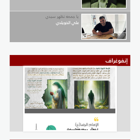
يا جمعه تظهر سيدي
علي الخويلدي
إنفوغراف