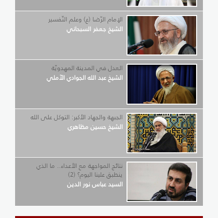
الإمام الرّضا (ع) وعلم التّفسير
الشيخ جعفر السبحاني
العدل في المدينة المهدويّة
الشيخ عبد الله الجوادي الآملي
الجبهة والجهاد الأكبر: التوكل على الله
الشيخ حسين مظاهري
نتائج المواجهة مع الأعداء.. ما الذي
ينطبق علينا اليوم؟ (2)
السيد عباس نور الدين