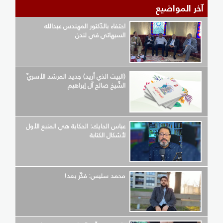
آخر المواضيع
احتفاء بالدّكتور المهندس عبدالله
السيهاتي في لندن
(البيت الذي أريد) جديد المرشد الأسريّ
الشّيخ صالح آل إبراهيم
عباس الحايك: الحكاية هي المنبع الأول
لأشكال الكتابة
محمد سليس: فكّر بعد!