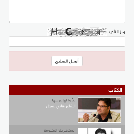
رمز التأكيد
الكتاب
نكِّروا لها عرشها
الشاعر هادي رسول
الميتافيزيقا المثلومة