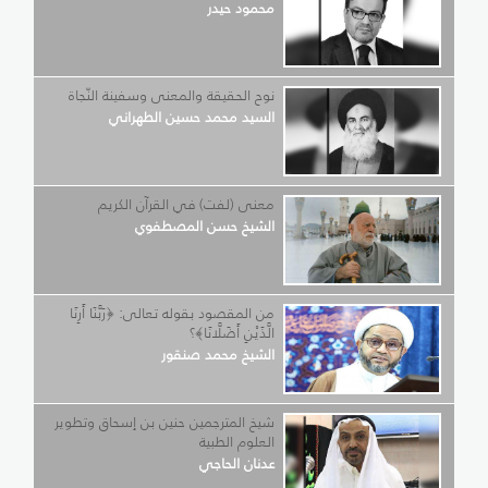
محمود حيدر
نوح الحقيقة والمعنى وسفينة النّجاة
السيد محمد حسين الطهراني
معنى (لفت) في القرآن الكريم
الشيخ حسن المصطفوي
من المقصود بقوله تعالى: ﴿رَبَّنَا أَرِنَا
الَّذَيْنِ أَضَلَّانَا﴾؟
الشيخ محمد صنقور
شيخ المترجمين حنين بن إسحاق وتطوير
العلوم الطبية
عدنان الحاجي