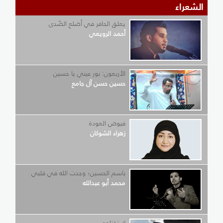
الشعراء
يعلق الحافر في أضلع الصّدى
أحمد الرويعي
الأربعون: نور عيني يا حسين
حسين حسن آل جامع
فيوض العودة
زهراء الشوكان
باسم الحسين؛ وجدت الله في قلبي
محمد أبو عبدالله
لا تقتلوه