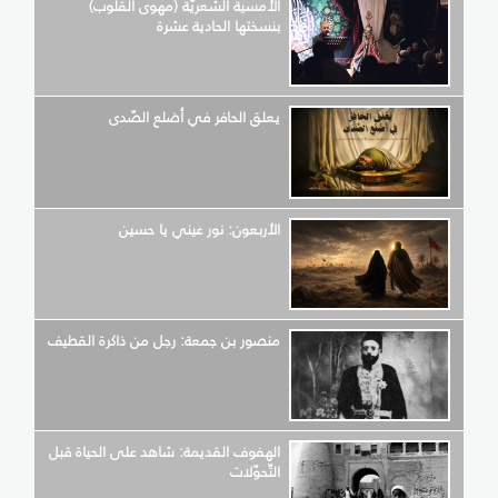
الأمسية الشّعريّة (مهوى القلوب)
بنسختها الحادية عشرة
يعلق الحافر في أضلع الصّدى
الأربعون: نور عيني يا حسين
منصور بن جمعة: رجل من ذاكرة القطيف
الهفوف القديمة: شاهد على الحياة قبل
التّحوّلات