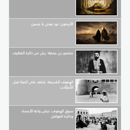
الأربعون: نور عيني يا حسين
منصور بن جمعة: رجل من ذاكرة القطيف
الهفوف القديمة: شاهد على الحياة قبل
التّحوّلات
سوق الهفوف: نبض واحة الأحساء
وذاكرة القوافل