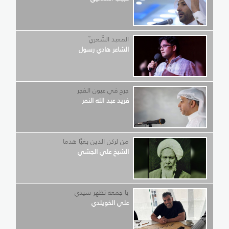
المعبد الشّعريّ
الشاعر هادي رسول
جرح في عيون الفجر
فريد عبد الله النمر
من لركن الدين بغيًا هدما
الشيخ علي الجشي
يا جمعه تظهر سيدي
علي الخويلدي