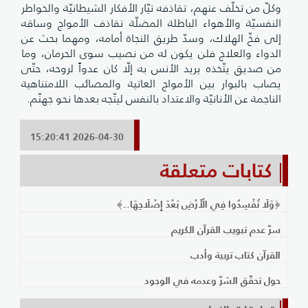
وكلّ من تخلّف عنهم، تقاذفه تيّار الأفكار الشيطانيّة والخواطر
النفسيّة والأهواء الباطلة المضلّة تقاذف الأمواج وساقه
إلى فخّ الهلاك، وسدّ طريق النجاة أمامه، ومهما بحث عن
الدواء والعلاج فلن يكون له من نصيب سوى الحرمان، وما
من صديق يتّخذه يريد الأنس به إلّا كان عدواً لروحه، حتّى‌
يصاب بالبوار بين الأمواج العاتية والمصائب اللامتناهية
الناجمة عن الأنانيّة والاعتداد بالنفس ليتّجه بعدها نحو جهنّم.
2026-04-30 15:20:41
كتابات متعلقة
﴿وَلَا تُفْسِدُوا فِي الْأَرْضِ بَعْدَ إِصْلَاحِهَا..﴾
سرّ عدم تبويب القرآن الكريم
القرآن كتاب تربية وأدب
حول تحقّق الشرّ وعدمه في الوجود