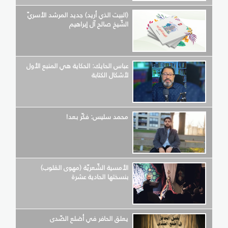
(البيت الذي أريد) جديد المرشد الأسريّ
الشّيخ صالح آل إبراهيم
عباس الحايك: الحكاية هي المنبع الأول
لأشكال الكتابة
محمد سليس: فكّر بعد!
الأمسية الشّعريّة (مهوى القلوب)
بنسختها الحادية عشرة
يعلق الحافر في أضلع الصّدى