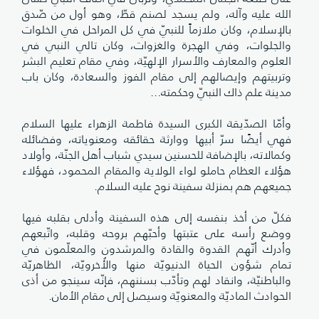
الله عليه وآله، ولم يسجد لصنم قطّ، وهو أول من صّدق
بالإسلام، وكان ملازماً للنبيّ في كل المراحل في الخلوات
والجلوات، وفي الهجرة والغزوات، وكان تالي النبي في
العلوم والمعارف والأسرار الإلهيّة، وفي مقام تعليم البشر
وتربيتهم وإيصالهم إلى مقام الفوز والسعادة، وكان باب
مدينة علم ذاك النبيّ وحكمته...
وأمّا الصدّيقة الكبرى السيدة فاطمة الزهراء عليها السلام
فهي أيضًا سرّ أبيها ووارثة حقائقه ومعنوياته، وفضائله
وكمالاته، بالإضافة للحسنين سيدي شباب أهل الجنّة، وأولاد
هؤلاء العظام حاملو لواء الولاية والمقام المحمود، فهؤلاء
جميعهم هم بمنزلة سفينة نوح عليه السلام.
فكلّ من أخذ بنفسه إلى هذه السفينة وأدلى بقلبه فيها
ووضع رأسه على عتبتها وأحبّهم بروحه وقلبه، واتّبعهم
وأدرك أنّهم القدوة والقادة والمرشدون والمعلّمون في
تمام شؤون الحياة الدنيويّة منها والأُخرويّة، الظاهريّة
والباطنيّة، وانقاد لهم وتأدّب بسننهم، فإنّه سينجو من أذى
الحوادث الماديّة والمعنويّة وسيصل إلى مقام الأمان.