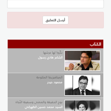
الكتاب
نكِّروا لها عرشها
الشاعر هادي رسول
الميتافيزيقا المثلومة
محمود حيدر
نوح الحقيقة والمعنى وسفينة النّجاة
السيد محمد حسين الطهراني