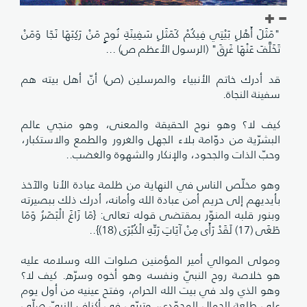
"مَثَلَ أَهْلِ بَيْتِي فِيكُمْ كَمَثَلِ سَفِينَةِ نُوحٍ مَنْ رَكِبَهَا نَجَا وَمَنْ
تَخَلَّفَ عَنْهَا غَرِقَ" (الرسول الأعظم ص) ...
قد أدرك خاتم الأنبياء والمرسلين (ص) أنّ أهل بيته هم
سفينة النجاة.
كيف لا؟ وهو نوح الحقيقة والمعنى، وهو منجي عالم‌
البشرّية من دوّامة بلاء الجهل والغرور والطمع والاستكبار،
وحبّ الذات والجحود، والإنكار والشهوة والغضب..
وهو مخلّص الناس في النهاية من ظلمة عبادة الأنا والآخذ
بأيديهم إلى حريم أمن عبادة الله وأمانه، أدرك ذلك ببصيرته
وبنور قلبه المنوّر بمقتضى قوله تعالى: {مَا زَاغَ الْبَصَرُ وَمَا
طَغَى (17) لَقَدْ رَأَى مِنْ آيَاتِ رَبِّهِ الْكُبْرَى (18)}..
ومولى الموالي أمير المؤمنين صلوات الله وسلامه عليه
هو خلاصة روح النبيّ ونفسه وهو أخوه وسرّه. كيف لا؟
وهو الذي ولد في بيت الله الحرام، وفتح عينيه من أول يوم
على طلعة الجمال المحمّدي، وتربّى في أكناف النبيّ صلّى