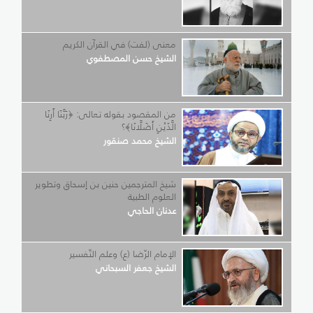
معنى (لفت) في القرآن الكريم
الشيخ حسن المصطفوي
من المقصود بقوله تعالى: ﴿رَبَّنَا أَرِنَا
الَّذَيْنِ أَضَلَّانَا﴾؟
الشيخ محمد صنقور
شيخ المترجمين حنين بن إسحاق وتطوير
العلوم الطبية
عدنان الحاجي
الإمام الرّضا (ع) وعلم التّفسير
الشيخ جعفر السبحاني