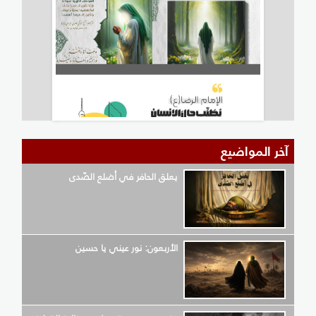
آخر المواضيع
يعلق الحافر في أضلع الصّدى
الأربعون: نور عيني يا حسين