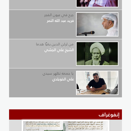
جرح في عيون الفجر
فريد عبد الله النمر
من لركن الدين بغيًا هدما
الشيخ علي الجشي
يا جمعه تظهر سيدي
علي الخويلدي
إنفوغراف