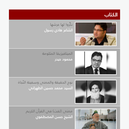
الكتاب
نكِّروا لها عرشها
الشاعر هادي رسول
الميتافيزيقا المثلومة
محمود حيدر
نوح الحقيقة والمعنى وسفينة النّجاة
السيد محمد حسين الطهراني
معنى (لفت) في القرآن الكريم
الشيخ حسن المصطفوي