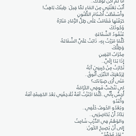
أَنَا لَمْ أَكُنْ لَوْلَاكَ..
أَنْتَ بَعَثْتَنِي مِنَ المَاءِ لمَّا قِيلَ: طِينُكَ بَاهِتُ!
وأَسْقَطْتَ أَصْنَامَ الظُّنُونِ
حَرَقْتَها فَقَامَتْ عَلَى ظِلِّ الرَّمَادِ مَنَارَةُ
وُجُودُكَ
عُنْقُودُ الشَّفَاعَةِ
كُلَّمَا مَرَرْتُ بِهِ، ذَابَتْ عَلَيَّ الشَّفَاعَةُ
وَظِلُّكَ
مِحْرَابُ اليَقِينِ
إِذَا بَدَا إِلَيَّ..
تَجَارَتْ مِنْ جَبِينِيَ آيَةُ
لِرَجْعَتِكَ الكُبْرَى أَتُوقُ..
مَتَى أَرَى ضِيَاءَك؟
كي تَنْصَبَّ فَوقِي الكَرَامَةُ
أُحِسُّ بِأَنِّي..كُلَّمَا اجْتَزْتُ آفَةً تُلَاحِقُنِي بَعْدَ الحَقِيقَةِ آفَةُ
وأَعْدُو
ويَعْدُو الخَوفُ خَلْفِي..
يَكَادُ أَنْ يُحَاصِرَنِي..
والوَهْمُ فِي الدَّرْبِ شَامِتُ
إِلى أَنْ يَصِيحَ الكَونُ:
“عَادَ مُحَمَّدٌ”