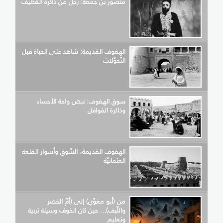
منصور بن جمعة: رجل من ذاكرة القطيف
الهفوف القديمة: شاهد على الحياة قبل
التّحوّلات
سوق الهفوف: نبض واحة الأحساء
وذاكرة القوافل
الهفوف القديمة، السّوق وأسوار القلعة
العثمانيّة
من (أبو مغوّي) إلى (أمّ الخضر
واللّيف)... حين كان الخوف وسيلة تربية
وتعليم