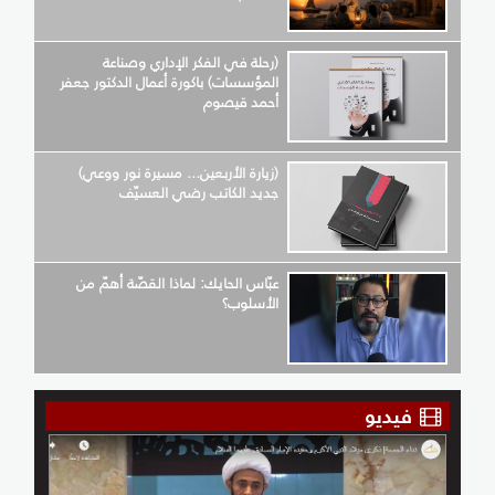
(رحلة في الفكر الإداري وصناعة
المؤسسات) باكورة أعمال الدكتور جعفر
أحمد قيصوم
(زيارة الأربعين... مسيرة نور ووعي)
جديد الكاتب رضي العسيّف
عبّاس الحايك: لماذا القصّة أهمّ من
الأسلوب؟
فيديو