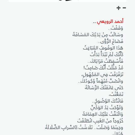
أحمد الرويعي
..
وَقَفْتَ..
وسَالَتْ مِنْ يَدَيْكَ المَسَافَةُ
فَصَاغَ الرُّؤَى..
هَذَا الوقُوفُ المُبَاغِتُ
كَأَنَّكَ لَمْ تَبْدَأْ بَدَأْتَ
فَأُسْقِطَتْ مَرَايَاكَ..
مُذْ مَثَّلْتَ أَنَّكَ صَامِتُ!
تَرَقْرَقْتَ فِي المَجْهُولِ،
وانْصَبَّ مُبْهَماً وُجُودُكَ..
حَتَى عَانَقَتْكَ الرِّسَالَةُ
تَمَعَّنْتَ،
فَانْدَّكَ الوُضُوحُ..
وَلَوَّحَتْ يَدُ الوَحْيِّ
وَالْتَفَّتْ عَلَيْكَ العِمَامَةُ
خُرُوجاً منْ الغَيبِ انْطَلَقْتَ
وحِينَمَا وَصَلْتَ.. تَلَاشَتْ كَالسَّرابِ الضَّلَالَةُ
هُنَاكَ..