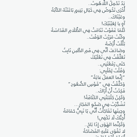
يَدٌ تَحْمِلُ اللَّاهُوتَ..
أُخْرَى تَخُوضُ فِي خَيَالِ يَتِيمٍ بَاغَتَتْهُ الكَآبَةُ
وعَيْنَاكَ..
آهٍ يا لِعَيْنَيْكَ!
كُلَمَا غَفَوْتَ تَنَامَتْ فِي الظَّلَامِ القَدَاسَةُ
وكُنْتَ مَرَرْتَ الوَقْتَ..
بَلَّلْتَ أَرْضَهُ
وصَادَفَ أنِّي فِي فَمِ الطِّينِ نَابِتُ
تَعَلَّقْتُ فِي نَعْلَيْكَ
حَتَى رَفَعْتَنِي..
وَقُلْتَ لِقَلْبِي:
“إنَّما العقلُ غايَةُ”
وَحَلَّقْتُ فِي “قَوْسِ الصُّعُودِ”
فَكِدْتُ أَنْ أَرَاكَ..
وَلَكِنْ جَلْبَبَتْنِي الكَثَافَةُ!
تَشَجَّرْتَ فِي صَحْوِ المَجَازِ…
وحِينَها تَفَاجَأْتُ أَنِّي يَا نَبِيُّ حَمَامَةُ
أُحِبُّكَ لَا تَكْفِي!
وَلَكِنَّما الهَوَى إِذَا بَاحَ..
لا تَقْوَى عَلَيهِ الفَصَاحَةُ