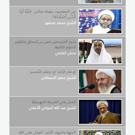
من المقصود بقوله تعالى: ﴿رَبَّنَا أَرِنَا
الَّذَيْنِ أَضَلَّانَا﴾؟
الشيخ محمد صنقور
شيخ المترجمين حنين بن إسحاق وتطوير
العلوم الطبية
عدنان الحاجي
الإمام الرّضا (ع) وعلم التّفسير
الشيخ جعفر السبحاني
العدل في المدينة المهدويّة
الشيخ عبد الله الجوادي الآملي
الجبهة والجهاد الأكبر: التوكل على الله