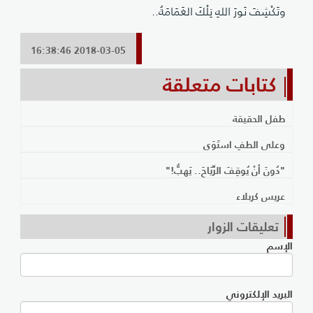
وتَكْشِفَ نَورَ اللهِ تِلْكَ الغَمَامَةُ..
2018-03-05 16:38:46
كتابات متعلقة
طفل الحقيقة
وعلى الطفِ استَوَى
"دُونَ أنْ يُوقِفَ الرِّيَاحَ.. يَهبُّ!"
عريس كربلاء
تعليقات الزوار
الإسم
البريد الإلكتروني