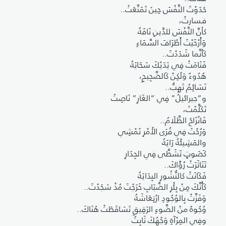
حَدَوْتَ النَّفْسَ حِينَ تَمَنَّعَتْ..
فـسارتْ،
كأنَّ النَّفْسَ للدِّينِ نَاقَةُ
وَأَرْخَيْتَ أَطْرَافَ السَّمَاءِ
كَأنَّما شَدَدْتَ..
فَنَامَتْ فِي يَدَيْكَ سَحَابَةُ
هُدُوءٌ وَلَكِنْ كَالضَّجِيجِ،
نَسَائِمٌ تَهِبُّ..
و”جبرائيلُ” فِي “الغَارِ” نَاصِتُ
تَكَلَّمْتَ،
فَانْزَاحَ الظَّلَامُ..
وَرُحْتَ فِي قُرَى الأَمْرِ تَمْشِي
والمَشِيئَةُ رَايَةُ
كَصَوتٍ تَشَظَّى فِي الجِدَارِ
تَنَاثَرَتْ رُؤَاكَ..
فَكَانَتْ كالنُّشُورِ البِدَايَةُ
كَأَنَّكَ مِنْ بِئْرِ الضَّبَابِ خَرَجْتَ مُذْ سَجَدْتَ..
وَفَزَّتْ بِالوُجُودِ ارْتِعَاشَةُ
وُجُوهٌ منْ الضَّوءِ الرَقِيقِ تَسَاقَطَتْ هُنَاكَ..
وفِي المِرْآةِ وَجْهُكَ ثَابِتُ