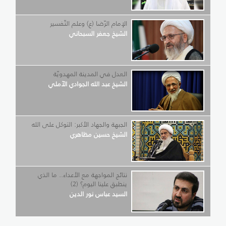
الإمام الرّضا (ع) وعلم التّفسير
الشيخ جعفر السبحاني
العدل في المدينة المهدويّة
الشيخ عبد الله الجوادي الآملي
الجبهة والجهاد الأكبر: التوكل على الله
الشيخ حسين مظاهري
نتائج المواجهة مع الأعداء.. ما الذي
ينطبق علينا اليوم؟ (2)
السيد عباس نور الدين