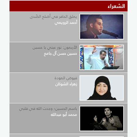
الشعراء
يعلق الحافر في أضلع الصّدى
أحمد الرويعي
الأربعون: نور عيني يا حسين
حسين حسن آل جامع
فيوض العودة
زهراء الشوكان
باسم الحسين؛ وجدت الله في قلبي
محمد أبو عبدالله