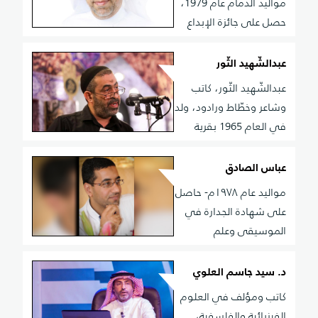
مواليد الدمام عام 1979،
حصل على جائزة الإبداع
من مؤسسة ناجي نعمان العالميّة في بيروت عام 2020،
صدر له كثير من الروايات والمؤلّفات في مجالات أدبيّة
عبدالشّهيد الثّور
وفكريّة مختلفة.rnrn
عبدالشّهيد الثّور، كاتب
وشاعر وخطّاط ورادود، ولد
في العام 1965 بقرية
السّنابس في البحرين، انجذب باكرًا إلى الخطّ العربيّ وعمل
على تحصيل أسرار جماليّاته، بدأت مسيرته مع المواكب
عباس الصادق
الحسينيّة مع نهاية العام 1979، فكوّن لونًا خاصًّا به في أداء
مواليد عام ١٩٧٨م- حاصل
العزاء الحسينيّ، يعدّ من الرّعيل الأوّل لرواديد البحرين الذين
على شهادة الجدارة في
قادوا حركة التّجديد في العزاء في المنطقة، التي تزامنت مع
الموسيقى وعلم
انتصار الثّورة الإسلاميّة في إيران، وهو من القلائل الذين
الموسيقى- اختصاص: علم الموسيقى الشامل للتقاليد
قاموا بتوثيق تجاربهم في المواكب الحسينيّة، له كرّاس
د. سيد جاسم العلوي
بعنوان: (تجارب موكبيّة في سيرة رادود)، وكتاب في السيرة
كاتب ومؤلف في العلوم
الذاتية بعنوان (أيام في ذاكرة الوطن)، ورواية بعنوان: (قاهر
الفيزيائية والفلسفية،
الموت) توثّق للأجواء الشّعائريّة العاشورائيّة بلغة شعريّة،