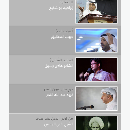
لا تقتلوه
إبراهيم بوشفيع
أسباب الحبّ
حبيب المعاتيق
المعبد الشّعريّ
الشاعر هادي رسول
جرح في عيون الفجر
فريد عبد الله النمر
من لركن الدين بغيًا هدما
الشيخ علي الجشي