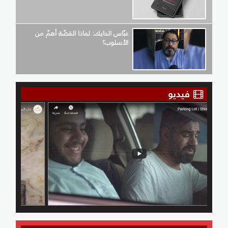
عبّاس الحايك: لماذا القصّة أهمّ من
الأسلوب؟
فيديو