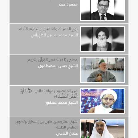
محمود حيدر
نوح الحقيقة والمعنى وسفينة النّجاة
السيد محمد حسين الطهراني
معنى (لفت) في القرآن الكريم
الشيخ حسن المصطفوي
من المقصود بقوله تعالى: ﴿رَبَّنَا أَرِنَا
الَّذَيْنِ أَضَلَّانَا﴾؟
الشيخ محمد صنقور
شيخ المترجمين حنين بن إسحاق وتطوير
العلوم الطبية
عدنان الحاجي