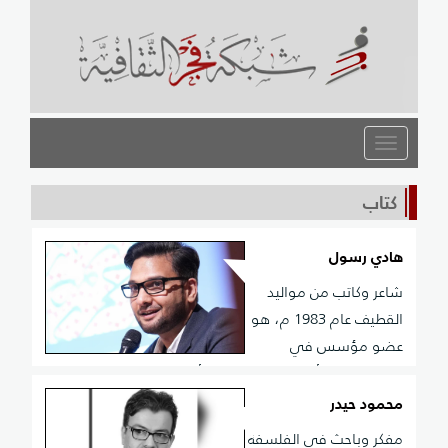
القائمة
كتاب
هادي رسول
شاعر وكاتب من مواليد
القطيف عام 1983 م، هو
عضو مؤسس في
ملتقى تمائم أدبية بالقطيف، كما أنه كاتب مقالات ثقافية
وأدبية في صحف ودوريات محلية وخليجية. صدر له ديوان
محمود حيدر
شعري بعنوان ”نبوءة الطين“ عام 2013 عن الدار العربية
مفكر وباحث في الفلسفة