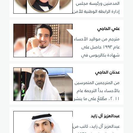
المدمنين ورئيسة مجلس
وأهم إنجازاتها ومسائلها.
إدارة الرابطة الوطنية للأمن
الأسري في الكويت
علي الحاجي
مترجم من مواليد الأحساء
عام ١٩٩٣ حاصل على
شهادة بكالريوس في
نظم المعلومات الإدارية من معهد بكين للتقنية Beijing
Institute of Technology عام ٢٠١٧ من أعماله كتاب مترجم
عدنان الحاجي
للكاتب الروسي ليو تولستوي بعنوان (اعتراف) صادر عن
من المترجمين المتمرسين
مؤسسة الرحاب للنشر في بيروت.
بالأحساء بدأ الترجمة عام
٢٠١١، مطّلعٌ على ما ينشر
بشكل يومي في الدوريات العلمية ومحاضر المؤتمرات
العلمية التي تعقد دوريًّا في غير مكان، وهو يعمل دائمًا
عبدالعزيز آل زايد
على ترجمة المفيد منها.
عبدالعزيز آل زايد، كاتب من