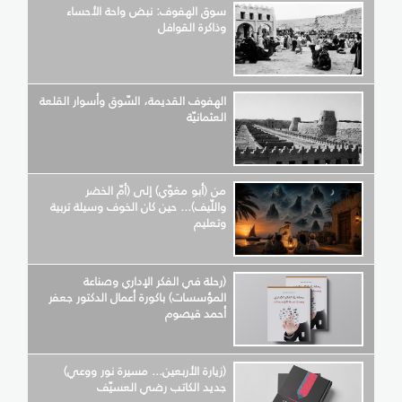
سوق الهفوف: نبض واحة الأحساء
وذاكرة القوافل
الهفوف القديمة، السّوق وأسوار القلعة
العثمانيّة
من (أبو مغوّي) إلى (أمّ الخضر
واللّيف)... حين كان الخوف وسيلة تربية
وتعليم
(رحلة في الفكر الإداري وصناعة
المؤسسات) باكورة أعمال الدكتور جعفر
أحمد قيصوم
(زيارة الأربعين... مسيرة نور ووعي)
جديد الكاتب رضي العسيّف