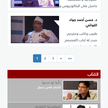
حاصل على البكالوريوس و
وسوى ذلك من المؤلّفات. ينظم الشّعر بغزارة، وصدر له
الماجستير في علم الفيزياء من جامعة الملك فهد للبترول و
ديوان بعنوان (الدّموع الجارية)، وله العديد من المقالات
المعادن حاصل على الدكتوراه من جامعة درهم (بريطانيا) في
د. حسن أحمد جواد
المنشورة في المجلّات والمواقع الإلكترونية.
اللواتي
الفيزياء الرياضية.
طبيب وكاتب ومترجم،
صدر له كتاب (المصمم
الأعظم: قراءة نقدية في
كتاب التصميم العظيم للبروفيسور ستيفن هوكنج)، كما ترجم
(current)
1
2
3
»
»»
الرواية الفلسفية (البعد الضائع في عالم صوفي) للمؤلف
محمد رضا محمد اللواتي ونشرت الرواية في الولايات
المتحدة الأمريكية. Maitham6@gmail.com
الكتاب
نكِّروا لها عرشها
الشاعر هادي رسول
الميتافيزيقا المثلومة