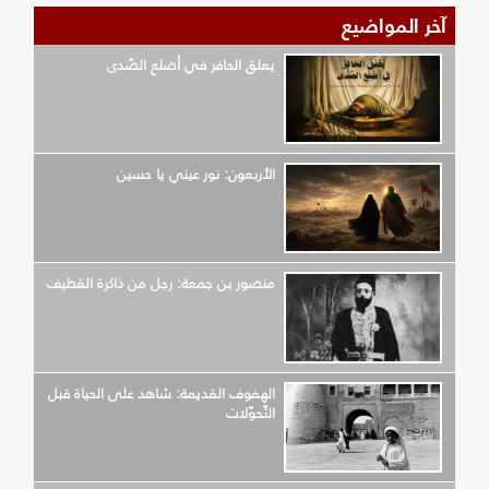
آخر المواضيع
يعلق الحافر في أضلع الصّدى
الأربعون: نور عيني يا حسين
منصور بن جمعة: رجل من ذاكرة القطيف
الهفوف القديمة: شاهد على الحياة قبل
التّحوّلات