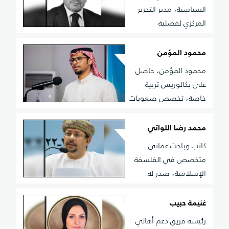
للعلوم ناشرون بيروت، وديوان صوتي بعنوان مخط
السياسية، مدير التحرير
القلادة، عام 2016 م. ونداء على حافة الأبدية عام 2020 م،
المركزي لفصلية
وعبور لنهر هيراقليطس عام 2025
"الاستغراب".
محمود المؤمن
محمود المؤمن، حاصل
على بكالوريس تربية
خاصة، تخصص صعوبات
تعلم، عضو جمعية ابن المقرب للتنمية الأدبية والثقافية،
وملتقى قوافي بالأحساء، شارك في العديد من
محمد رضا اللواتي
الأماسي، ترجم له معجم منتدى الينابيع الهجرية، ومعجم
كاتب وباحث عماني
شعراء الأحساء المعاصرين، له ديوان مطبوع بعنوان
متخصص في الفلسفة
&quot;نافذة من عناق&quot;، وديوانان مخطوطان
الإسلامية، صدر له
"المعرفة والنفس الألوهية في الفلسفة"، "برهان
الصديقيين"، وله رواية بعنوان "البعد الضائع في عالم
غنيمة حبيب
صوفي"، استدراكاً على الرواية العالمية (عالم صوفي)،
رئيسة فريق دعم أهالي
يستعرض فيه تاريخ الفلسفة الإسلامية وأشهر رموزها