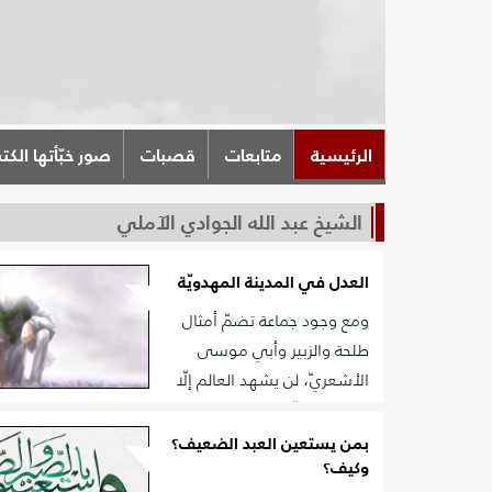
الرئيسية
متابعات
قصبات
صور خبّأتها الكت
الشيخ عبد الله الجوادي الآملي
العدل في المدينة المهدويّة
ومع وجود جماعة تضمّ أمثال
طلحة والزبير وأبي موسى
الأشعريّ، لن يشهد العالم إلّا
الجمل وصفّين والنهروان، ولو كان قائد تلك الجماعة مولان
المؤمنين عليه السلام؛ بسبب أنّ العلّة الفاعليّة تامّة (القائد)
بمن يستعين العبد الضعيف؟
وكيف؟
العلّة القابلة غير تامّة (الأنصار)، خلافاً لأصحاب إمام العص