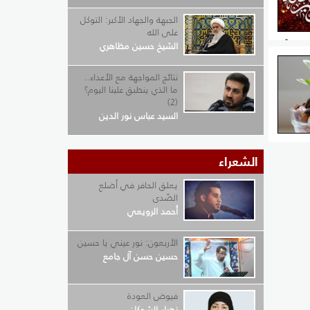
الجبهة والجهاد الأكبر: التوكل
على الله
{إِنَّ
الشيخ حسين مظاهري
} [التوبة:
نتائج المواجهة مع الأعداء..
وله:
ما الذي ينطبق علينا اليوم؟
(2)
السيد عباس نور الدين
الشعراء
ث
خرويّ
يعلق الحافر في أضلع
الصّدى
قة هي
أحمد الرويعي
الأربعون: نور عيني يا حسين
حسين حسن آل جامع
فيوض العودة
زهراء الشوكان