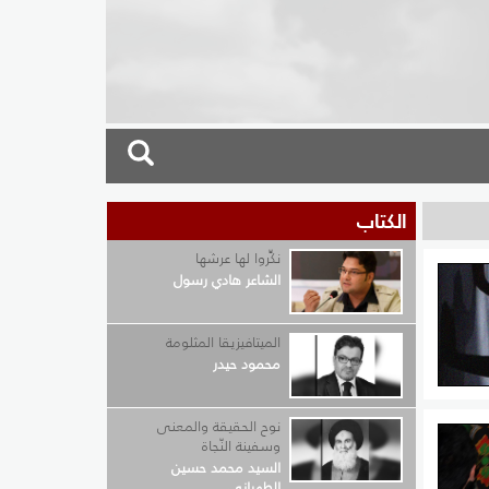
الكتاب
نكِّروا لها عرشها
الشاعر هادي رسول
الميتافيزيقا المثلومة
محمود حيدر
بة فهي
نوح الحقيقة والمعنى
اد
وسفينة النّجاة
 عارف
السيد محمد حسين
الطهراني