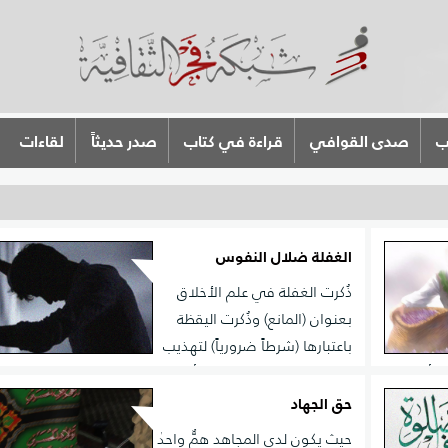
ب
صدى القوافي
قراءة في كتاب
صدر حديثاً
لقاءات
الغفلة ضلال النفوس
ذُكرت الغفلة في علم الأخلاق
بعنوان (المانع) وذُكرت اليقظة
باعتبارها (شرطاً ضرورياً) لتهذيب
ا أمير
النفس والسير والسلوك. أما مقدمة السير والسلوك الواج
، إلّا أنّ
أن يلتفت الإنسان إلى أنه ناقص وأنه (مسافر) وبحاجة إلى ز
حق الجهاد
ر عجل الله
وراحلة ومرشد. ومن البديهي أن الإنسان إذا كان غافلاً وغير
حيث يكون لدى المجاهد همٌّ واحدٌ