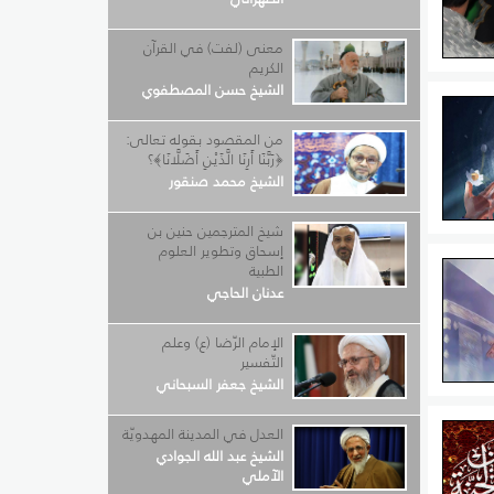
معنى (لفت) في القرآن
الكريم
جهاد.
الشيخ حسن المصطفوي
د
من المقصود بقوله تعالى:
﴿رَبَّنَا أَرِنَا الَّذَيْنِ أَضَلَّانَا﴾؟
الشيخ محمد صنقور
شيخ المترجمين حنين بن
الة.
إسحاق وتطوير العلوم
الطبية
عدنان الحاجي
بدّ
الإمام الرّضا (ع) وعلم
التّفسير
الشيخ جعفر السبحاني
فيكتمل
ستقيم،
العدل في المدينة المهدويّة
الشيخ عبد الله الجوادي
عطف
الآملي
الوحي،