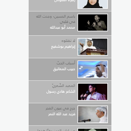
باسم الحسين؛ وجدت الله
في قلبي
محمد أبو عبدالله
لا تقتلوه
إبراهيم بوشفيع
أسباب الحبّ
حبيب المعاتيق
المعبد الشّعريّ
الشاعر هادي رسول
جرح في عيون الفجر
فريد عبد الله النمر
من لركن الدين بغيًا هدما