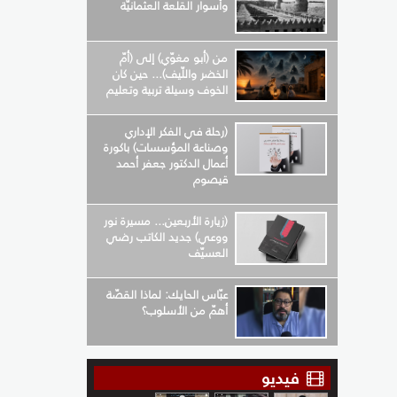
وأسوار القلعة العثمانيّة
من (أبو مغوّي) إلى (أمّ
الخضر واللّيف)... حين كان
الخوف وسيلة تربية وتعليم
(رحلة في الفكر الإداري
وصناعة المؤسسات) باكورة
أعمال الدكتور جعفر أحمد
قيصوم
(زيارة الأربعين... مسيرة نور
ووعي) جديد الكاتب رضي
العسيّف
عبّاس الحايك: لماذا القصّة
أهمّ من الأسلوب؟
فيديو