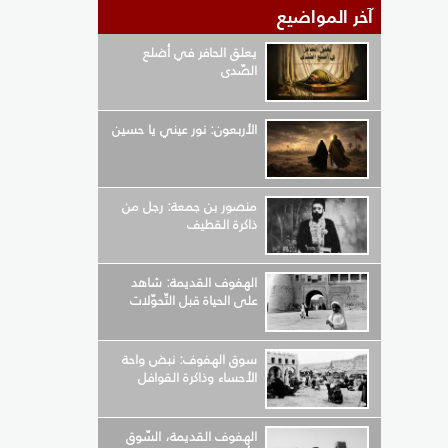
آخر المواضيع
يعلق الحافر في أضلع
الصّدى
الأربعون: نور عيني يا حسين
منصور بن جمعة: رجل من
ذاكرة القطيف
الهفوف القديمة: شاهد
على الحياة قبل التّحوّلات
سوق الهفوف: نبض واحة
الأحساء وذاكرة القوافل
الهفوف القديمة، السّوق