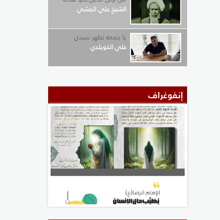
الشيخ علي الجشي
يا جمعه تظهر سيدي
علي الخويلدي
إنفوغراف