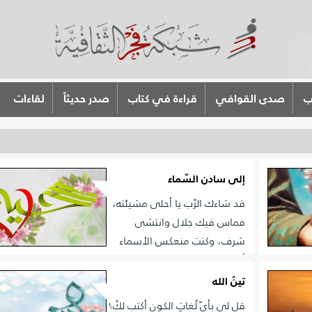
ب
صدى القوافي
قراءة في كتاب
صدر حديثاً
لقاءات
إلى سادن السّماء
قد شاءك الرّب يا أحلى مشيئته،
فماس فيك جلال وانتشى
شرف، وكنت منعكس الأسماء
ى، فانعم
أوّلها، بريق معناك إذ نمّت به الصّدف، جريت نهرًا لماء الله ثمّ
ههنا في
مددت روحك في أرواح من غرفوا، ومات فيك زلال العرش ن
تينُ الله
فمن ثراك خزامى العرش تقتطف
قل لي بأيّ لُغاتِ الكونِ أكتب لكْ؟