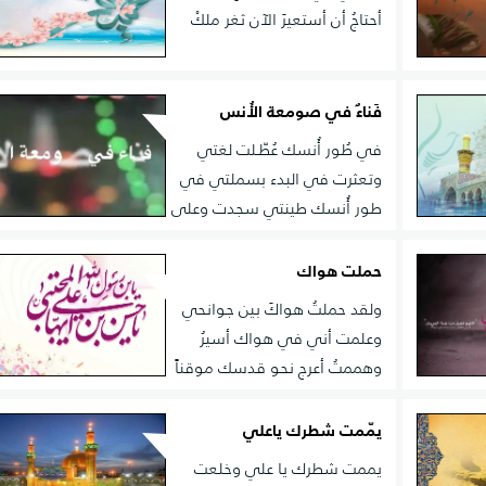
أحتاجُ أن أستعيرَ الآن ثغر ملكْ
ه
ه ذاك
فَناءٌ في صومعة الأُنس
في طُور أُنسك عُطّـلت لغتي
وتعثرت في البدء بسملتي في
طور أُنسك طينتي سجدت وعلى
سفوح الصعْقِ قد جثتِ
حملت هواك
ولقد حملتُ هواكَ بين جوانحي
وعلمت أني في هواك أسيرُ
وهممتُ أعرج نحو قدسك موقناً
ستحقت
درب الهوى للعاشقين قصيرُ
ض ..
يمّمت شطرك ياعلي
يممت شطرك يا علي وخلعت