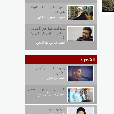
الجبهة والجهاد الأكبر: التوكل
على الله
الشيخ حسين مظاهري
نتائج المواجهة مع الأعداء..
ما الذي ينطبق علينا اليوم؟
(2)
السيد عباس نور الدين
الشعراء
يعلق الحافر في أضلع
الصّدى
أحمد الرويعي
الأربعون: نور عيني يا حسين
حسين حسن آل جامع
فيوض العودة
زهراء الشوكان