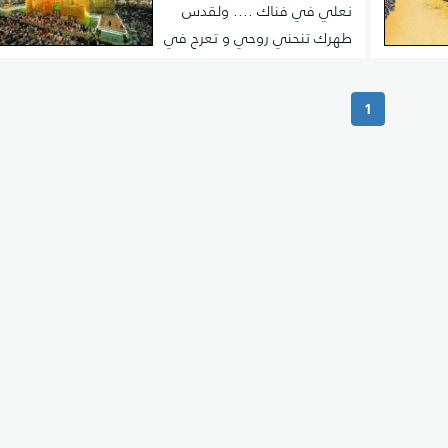
نعلي في فناك .... ولقدس
طهرك تنحني روحي و تعرج في
بهاك
(current)
1