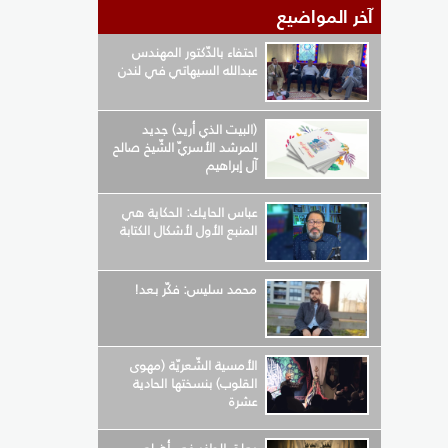
آخر المواضيع
احتفاء بالدّكتور المهندس
عبدالله السيهاتي في لندن
(البيت الذي أريد) جديد
المرشد الأسريّ الشّيخ صالح
آل إبراهيم
عباس الحايك: الحكاية هي
المنبع الأول لأشكال الكتابة
محمد سليس: فكّر بعد!
الأمسية الشّعريّة (مهوى
القلوب) بنسختها الحادية
عشرة