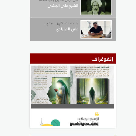
الشيخ علي الجشي
يا جمعه تظهر سيدي
علي الخويلدي
إنفوغراف