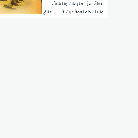
لتفكّ سرَّ المكرمات وتكشفُ ....
وتلاك طه نغمةً عرشيةً .... لعناق
معناها القلوب تَلهّفُ