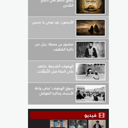
يعلق الحافر في أضلع
الصّدى
الأربعون: نور عيني يا حسين
منصور بن جمعة: رجل من
ذاكرة القطيف
الهفوف القديمة: شاهد
على الحياة قبل التّحوّلات
سوق الهفوف: نبض واحة
الأحساء وذاكرة القوافل
فيديو