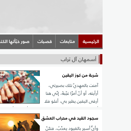
الرئيسية
متابعات
قصبات
صور خبّأتها الكت
أسمهان آل تراب
شربة من كوز اليقين
آمنت بالمهديّ تلك بصيرتي،
أرأيته، أو أنّ أمرًا غيّبهْ، إنّي هنا
أرقى اليقين يطير بي، أعلو فلا
أحتاج خطّ مكاتَبه، سيّان في كوز البصيرة أن ترى، أو لا تر
بأحلى الموهبه، ستراه لا في أرض رضوى أو طوى، هو 
سجود القيد في محراب العشق
القلب فاسأل ذائبهrn
وأيُّ أسيرٍ بالقيود يعذّبُ، فتئنّ