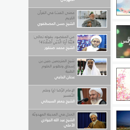
معنى (لفت) في القرآن
الكريم
الشيخ حسن المصطفوي
من المقصود بقوله تعالى:
﴿رَبَّنَا أَرِنَا الَّذَيْنِ أَضَلَّانَا﴾؟
الشيخ محمد صنقور
شيخ المترجمين حنين بن
إسحاق وتطوير العلوم
الطبية
عدنان الحاجي
الإمام الرّضا (ع) وعلم
التّفسير
الشيخ جعفر السبحاني
العدل في المدينة المهدويّة
الشيخ عبد الله الجوادي
الآملي