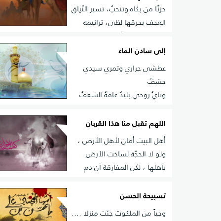
حزنًا من بكاه وتنحبُ، تسير النّياق
العجف يحرقها لظى، ترانيمه
الحرّى، بها تتعذّبُ، يناجي بصمتٍ والصّغار تحيطه، ونسوت
بالهمس خوفًا تندبُ، مناجاته (الشّاكين) إنْ حزّ قيدهُ، وآلم
إلى سادن الماء
الحديد المذرّبُ
عطشى جراري وتمري سيدي
حشفُ
ونايُ روحي بليدٌ عافَهُ الشغفُ
اللهم تقبل منا هذا القربان
أهل البيت أمان لأهل الأرض ،
ولو لا الحجّة لساخت الأرض
بأهلها ، لكن المفارقة أن دم
الحسين عليه السلام كان هو الأمان لأمة انحرفت حتى ا
عذاب الاستئصال ، فقدّم نفسه الشريفة ليأمن أهل الأر
تسبيحة الحسن
وحياً من الملكوت جئت منزلا ....