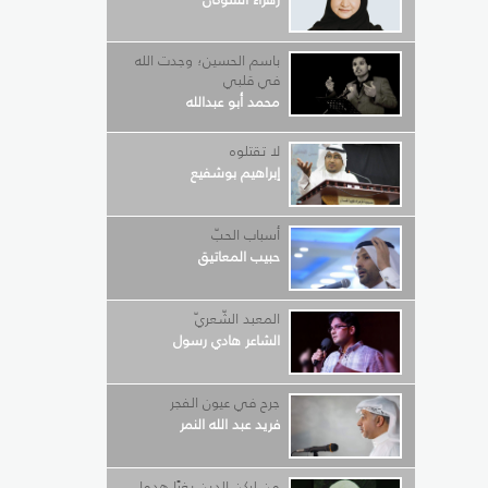
باسم الحسين؛ وجدت الله
في قلبي
محمد أبو عبدالله
لا تقتلوه
إبراهيم بوشفيع
أسباب الحبّ
حبيب المعاتيق
المعبد الشّعريّ
الشاعر هادي رسول
جرح في عيون الفجر
فريد عبد الله النمر
من لركن الدين بغيًا هدما