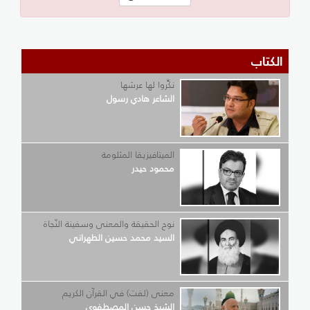
الكتاب
نكِّروا لها عرشها
الشاعر هادي رسول
الميتافيزيقا المثلومة
محمود حيدر
نوح الحقيقة والمعنى وسفينة النّجاة
السيد محمد حسين الطهراني
معنى (لفت) في القرآن الكريم
الشيخ حسن المصطفوي