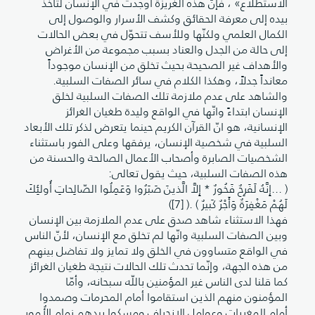
الاستطلاع» ، فإنّ هذه الغريزة أوجدت في الإنسان لتأخذ
بيده إلى معرفة الحقائق وكشف الأسرار والوصول إلى
الكمال العلمي ولكنّها وللأسف تتحوّل في بعض الحالات
إلى حالة من الجدل والعناد بسبب مجموعة من الأغراض
والأهداف غير الصحيحة بحيث تخلق من الإنسان موجوداً
معانداً جدلاً، وهكذا الكلام في سائر الصفات السلبية.
والشاهد على عدم ملازمة تلك الصفات السلبية لخلق
الإنسان ابتداءً وانّها في الواقع وليدة طغيان الغرائز
الإنسانية، هو انّ القرآن الكريم حينما يتعرض لذكر تلك الأبعاد
السلبية في شخصية الإنسان، يرفقها وعلى الفور باستثناء
الشخصيات الصابرة وأصحاب الأعمال الصالحة والحسنة من
هذه الصفات السلبية، حيث يقول تعالى:
( ...إِنَّهُ لَفَرِحٌ فَخُورٌ * إِلاَّ الَّذينَ صَبَرُوا وَعَمِلُوا الصّالِحاتِ أُولئِكَ
لَهُمْ مَغْفِرَةٌ وَأَجْرٌ كَبيرٌ ) .( [7])
فهذا الاستثناء شاهد صدق على عدم الملازمة بين الإنسان
وبين الصفات السلبية وانّها لم تخلق مع الإنسان، لأنّ الناس
في الواقع متساوون في الخلق ولا تمايز ولا تفاضل بينهم
من هذه الجهة، وإنّما تحدث تلك الحالات نتيجة طغيان الغرائز
كما قلنا لدى الناس غير المؤمنين باللّه سبحانه، وأمّا
المؤمنون منهم الذين استقاموا أمام المحرمات وصمدوا
أمام المغريات وعوامل الانحراف ومسكوا بيدهم زمام الأُمور