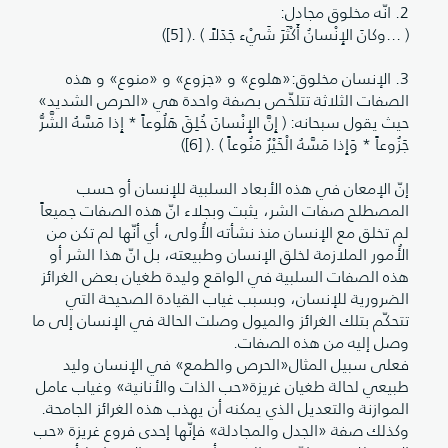
2. انّه مخلوق مجادل:
( ...وكانَ الإِنْسانُ أَكْثَرَ شَيْء جَدَلاً ) .( [5])
3. الإنسان مخلوق:«هلوع» و «جزوع» و «منوع» و هذه
الصفات الثلاثة تتلخّص بصفة واحدة هي «الحرص الشديد»
حيث يقول سبحانه: ( إِنَّ الإِنْسانَ خُلِقَ هَلُوعاً * إِذا مَسَّهُ الشَّرُّ
جَزُوعاً * وَإِذا مَسَّهُ الْخَيْرُ مَنُوعاً ) .( [6])
إنّ الإمعان في هذه الأبعاد السلبية للإنسان أو حسب
المصطلح صفات الشر، يثبت وبجلاء انّ هذه الصفات جميعاً
لم تخلق مع الإنسان منذ نشأته الأُولى، أي أنّها لم تكن من
الأُمور الملازمة لخلق الإنسان وطبيعته، بل انّ هذا الشر أو
هذه الصفات السلبية في الواقع وليدة طغيان بعض الغرائز
الضرورية للإنسان، وبسبب غياب القيادة الصحيحة التي
تتحكّم بتلك الغرائز والميول وصلت الحالة في الإنسان إلى ما
وصل إليه من هذه الصفات.
فعلى سبيل المثال«الحرص والطمع» في الإنسان وليد
طبيعي لحالة طغيان غريزة«حب الذات والأنانية» وغياب عامل
الموازنة والتعديل الذي يمكنه أن يهذب هذه الغرائز الجامحة.
وكذلك صفة «الجدل والمجادلة» فإنّها إحدى فروع غريزة «حب