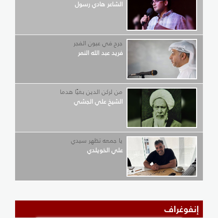
الشاعر هادي رسول
جرح في عيون الفجر
فريد عبد الله النمر
من لركن الدين بغيًا هدما
الشيخ علي الجشي
يا جمعه تظهر سيدي
علي الخويلدي
إنفوغراف