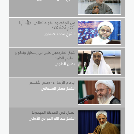
من المقصود بقوله تعالى: ﴿رَبَّنَا أَرِنَا
الَّذَيْنِ أَضَلَّانَا﴾؟
الشيخ محمد صنقور
شيخ المترجمين حنين بن إسحاق وتطوير
العلوم الطبية
عدنان الحاجي
الإمام الرّضا (ع) وعلم التّفسير
الشيخ جعفر السبحاني
العدل في المدينة المهدويّة
الشيخ عبد الله الجوادي الآملي