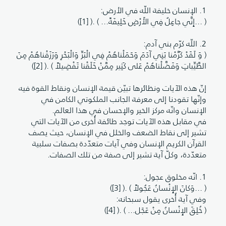
1. الإنسان خليفة اللّه في الأرض:
( ...إِنَّي جاعِلٌ فِي الأَرْضِ خَلِيفَةً... ) .( [1])
2. اللّه كرّم بني آدم:
( وَ لَقَدْ كَرَّمْنا بَنِي آدَمَ وَحَمَلْناهُمْ فِي الْبَرِّ وَالْبَحْرِ وَرَزَقْناهُمْ مِنَ
الطَّيِّباتِ وَفَضَّلْناهُمْ عَلى كَثِير مِمَّنْ خَلَقْنا تَفْضِيلاً ) .( [2])
إنّ هذه الآيات ونظائرها تبيّن قيمة الإنسان ونقاط القوة فيه
وإنّها تقودنا إلى معرفة الجانب الملكوتي الكامن في
الإنسان وانّه مركز الخير والإحسان في هذا العالم.
في مقابل هذه الآيات توجد طائفة أُخرى من الآيات التي
تشير إلى نقاط الضعف والخلل في الإنسان، حيث يصف
القرآن الكريم الإنسان وفي آيات متعدّدة بصفات سلبية
متعدّدة، وكلّ آية تشير إلى صفة من تلك الصفات.
1. انّه مخلوق عجول:
( ...وَكانَ الإِنْسانُ عَجُولاً ) .( [3])
وفي آية أُخرى يقول سبحانه:
( خُلِقَ الإِنْسانُ مِنْ عَجَل... ) .( [4])