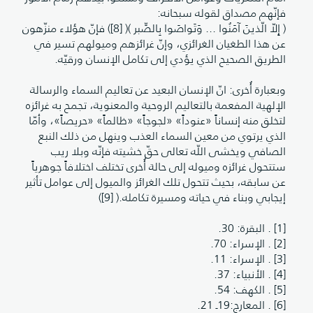
فإنّهم مصداق لقوله سبحانه:
( إِلاّ الّذينَ آمَنُوا ... وَتَواصَوا بِالصِّبر )( [8]) فإنّ هؤلاء منزّهون
عن هذا الطغيان الغرائزي، وإنّ غرائزهم وميولهم تسير في
الطريق الصحيح الذي يؤدي إلى تكامل الإنسان ورقيّه.
وبعبارة أُخرى: انّ الإنسان البعيد عن تعاليم السماء والرسالة
الإلهية المفعمة بالتعاليم الروحية والمعنوية، تجمح به غرائزه
لتخلق منه إنساناً «عنوداً» «لجوجاً» «ظالماً» «حريصاً»، وأمّا
الذي يرتوي من معين السماء العذب وينهل من ذلك النبع
الصافي ويخشى اللّه تعالى حقّ خشيته فإنّه وبلا ريب
ستتحول غرائزه وميوله إلى حالة أُخرى تختلف اختلافاً جوهرياً
عن سابقه، بحيث تتحول تلك الغرائز والميول إلى عوامل تأثير
إيجابي وبناء في حياته ومسيرة تكامله.( [9])
[1] . البقرة: 30.
[2] . الإسراء: 70.
[3] . الإسراء: 11.
[4] . الأنبياء: 37.
[5] . الكهف: 54.
[6] . المعارج:19ـ 21.