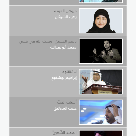
فيوض العودة
زهراء الشوكان
باسم الحسين؛ وجدت الله في قلبي
محمد أبو عبدالله
لا تقتلوه
إبراهيم بوشفيع
أسباب الحبّ
حبيب المعاتيق
المعبد الشّعريّ