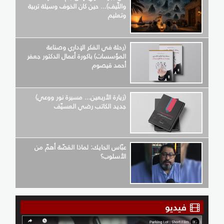
واللّيف)... حين كان الخوف وسيلة تربية
وتعليم
(رحلة في الفكر الإداري وصناعة
المؤسسات) باكورة أعمال الدكتور جعفر
أحمد قيصوم
(زيارة الأربعين... مسيرة نور ووعي)
جديد الكاتب رضي العسيّف
عبّاس الحايك: لماذا القصّة أهمّ من
الأسلوب؟
فيديو