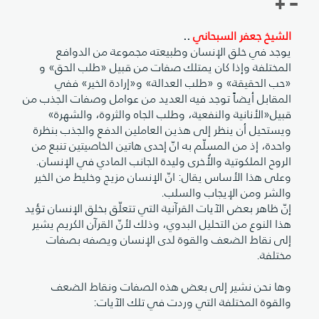
الشيخ جعفر السبحاني
..
يوجد في خلق الإنسان وطبيعته مجموعة من الدوافع
المختلفة وإذا كان يمتلك صفات من قبيل «طلب الحق» و
«حب الحقيقة» و «طلب العدالة» و«إرادة الخير» ففي
المقابل أيضاً توجد فيه العديد من عوامل وصفات الجذب من
قبيل«الأنانية والنفعية، وطلب الجاه والثروة، والشهرة»
ويستحيل أن ينظر إلى هذين العاملين الدفع والجذب بنظرة
واحدة، إذ من المسلّم به انّ إحدى هاتين الخاصيتين تنبع من
الروح الملكوتية والأُخرى وليدة الجانب المادي في الإنسان.
وعلى هذا الأساس يقال: انّ الإنسان مزيج وخليط من الخير
والشر ومن الإيجاب والسلب.
إنّ ظاهر بعض الآيات القرآنية التي تتعلّق بخلق الإنسان تؤيد
هذا النوع من التحليل البدوي، وذلك لأنّ القرآن الكريم يشير
إلى نقاط الضعف والقوة لدى الإنسان ويصفه بصفات
مختلفة.
وها نحن نشير إلى بعض هذه الصفات ونقاط الضعف
والقوة المختلفة التي وردت في تلك الآيات: