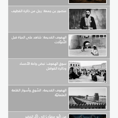
منصور بن جمعة: رجل من ذاكرة القطيف
الهفوف القديمة: شاهد على الحياة قبل
التّحوّلات
سوق الهفوف: نبض واحة الأحساء
وذاكرة القوافل
الهفوف القديمة، السّوق وأسوار القلعة
العثمانيّة
من (أبو مغوّي) إلى (أمّ الخضر