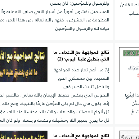
وللرسول وللمؤمنين: كان بعض
ط القلبيّ
المسلمين يُفشون أموراً من أسرار النبي صلى الله عليه وآ
أحباب
المكتومة عن المشركين، فنهى الله تعالى عن هذا الأمر، وعدّ
خيانة لله والرسول والمؤمنين
نتائج المواجهة مع الأعداء.. ما
الذي ينطبق علينا اليوم؟ (2)
إنّ من أهم ثمار هذه المواجهة
الشديدة بين معسكري الحق
والباطل تثبيت الصبر في
(يتَّقِ)
النفوس الذي يعكس حقيقة الإيمان بالله تعالى. فالصبر ال
َّن
إنّما يكون في حال لم يكن المؤمن عارفًا بالنتيجة، ومع ذلك 
بعْ.
كل أنواع المصائب والصعاب والشدائد محتسبًا عند الله، مؤمنً
كل ما يجري بتدبير الله ومشيئته وحكمته ورحمته. ولو كان ال
يعلم النتائج لما كان للصبر هنا مثل هذا الثواب.
نتائج المواجهة مع الأعداء.. ما