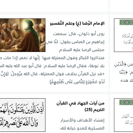
الإمام الرّضا (ع) وعلم التّفسير
روى أبو ذكوان، قال: سمعت
إبراهيم بن العباس يقول: كنّا في
مجلس الرضا عليه ‌السلام
فتذاكروا الكبائر وقول المعتزلة فيها: إنّها لا تغفر (إذا مات 
الَّذَيْنِ
بلا توبة)، فقال الرضا عليه ‌السلام: قال أبو عبد الله عليه ‌ال
رَبَّنَا
«قد نزل القرآن بخلاف قول المعتزلة، قال الله عزّوجلّ: {وَإِنَّ رَب
أضلا هذه
لَذُو مَغْفِرَةٍ لِلنَّاسِ عَلَى ظُلْمِهِمْ}
من آيات الجهاد في القرآن
الكريم (25)
إفشاء الأهداف والأسرار
العسكرية للعدو خيانة لله،