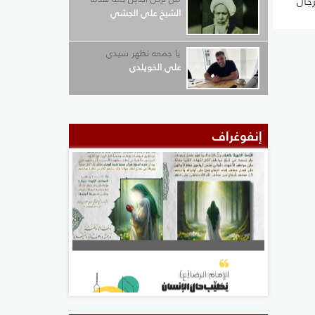
رجال
الشيخ علي الجشي
يا جمعه تظهر سيدي
علي الخويلدي
إنفوغراف