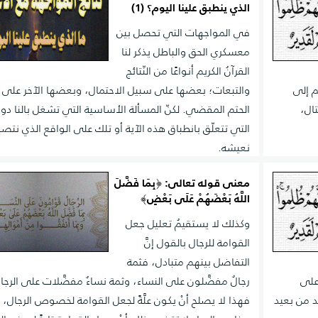
الذي ينطبق علينا اليوم؟ (1)
في المواجهات التي تحصل بين
معسكري الحق والباطل يذكر لنا
القرآنُ الكريم أنواعًا من النّتائج
م إلى
والتبعات؛ بعضها على سبيل الاحتمال، وبعضها الآخر على
ال،
الحتم المقضي. لكنّ المسألة الأساسية التي تشغل بالنا دو
التي تتعلّق بانطباق هذه الآية أو تلك على الواقع الذي نتصوّ
نعيشه.
معنى قوله تعالى: ﴿بِمَا فَضَّلَ
اللَّهُ بَعْضَهُمْ عَلَى بَعْضٍ﴾
وكذلك لا يستقيمُ تعليل جعل
القوامة للرجال بالقول إنَّ
التفاضل بينهم متبادل، فثمة
على
رجالٌ مفضَّلون على النساء، وثمة نساءٌ مفضَّلات على الرجا
د من بعيد
فهذا لا يصلح أنْ يكون علَّةً لجعل القوامة لخصوص الرجال، 