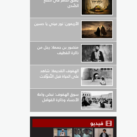
يعلق الحافر في أضلع
الصّدى
الأربعون: نور عيني يا حسين
منصور بن جمعة: رجل من
ذاكرة القطيف
الهفوف القديمة: شاهد
على الحياة قبل التّحوّلات
سوق الهفوف: نبض واحة
الأحساء وذاكرة القوافل
فيديو