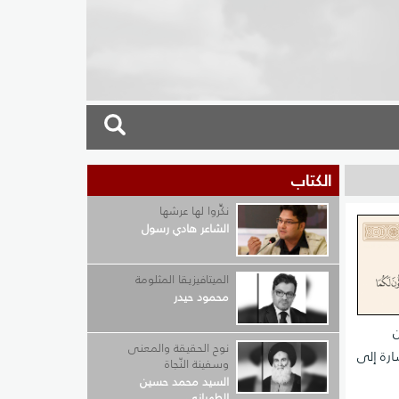
الكتاب
نكِّروا لها عرشها
الشاعر هادي رسول
الميتافيزيقا المثلومة
محمود حيدر
ن
نوح الحقيقة والمعنى
ارة إلى
وسفينة النّجاة
السيد محمد حسين
الطهراني