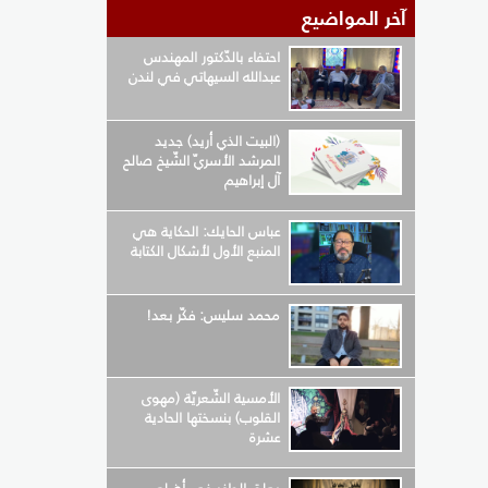
آخر المواضيع
احتفاء بالدّكتور المهندس
عبدالله السيهاتي في لندن
(البيت الذي أريد) جديد
المرشد الأسريّ الشّيخ صالح
آل إبراهيم
عباس الحايك: الحكاية هي
المنبع الأول لأشكال الكتابة
محمد سليس: فكّر بعد!
الأمسية الشّعريّة (مهوى
القلوب) بنسختها الحادية
عشرة