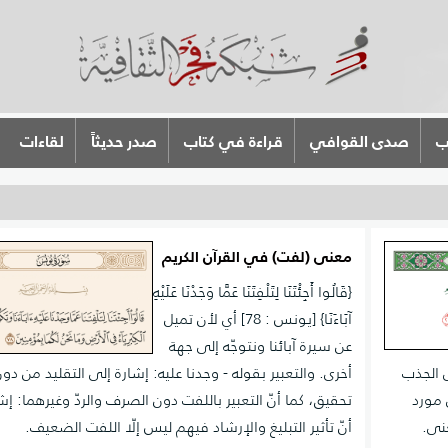
ب
صدى القوافي
قراءة في كتاب
صدر حديثاً
لقاءات
معنى (لفت) في القرآن الكريم
{قَالُوا أَجِئْتَنَا لِتَلْفِتَنَا عَمَّا وَجَدْنَا عَلَيْهِ
آبَاءَنَا} [يونس : 78] أي لأن تميل
عن سيرة آبائنا ونتوجّه إلى جهة
ى الجذب
أخرى. والتعبير بقوله - وجدنا عليه: إشارة إلى التقليد من دو
 مورد
تحقيق، كما أنّ التعبير باللفت دون الصرف والردّ وغيرهما: إش
عنى.
أنّ تأثير التبليغ والإرشاد فيهم ليس إلّا اللفت الضعيف.