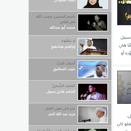
باسم الحسين؛ وجدت الله
في قلبي
محمد أبو عبدالله
 سبيل
لا تقتلوه
مًا هي
إبراهيم بوشفيع
ره أو
أسباب الحبّ
حبيب المعاتيق
المعبد الشّعريّ
الشاعر هادي رسول
جرح في عيون الفجر
فريد عبد الله النمر
ل،
فلو كان
من لركن الدين بغيًا هدما