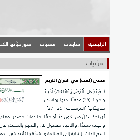
الرئيسية
متابعات
قصبات
صور خبّأتها الكت
قرآنيات
معنى (كفت) في القرآن الكريم
{أَلَمْ نَجْعَلِ الْأَرْضَ كِفَاتًا (25) أَحْيَاءً
وَأَمْوَاتًا (26) وَجَعَلْنَا فِيهَا رَوَاسِيَ
شَامِخَاتٍ} [المرسلات : 25 - 27]
أي تجذب كلّ من يكون حيًّا أو ميّتًا. فالكفات مصدر بمعن
والجمع ممتدًّا، والأحياء مفعول به، والتعبير بالمصدر في
اسم الذات: إشارة إلى المبالغة والشدّة والتأكيد في الم