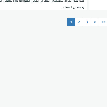
هذا هو المراد لاقتضى ذلك أنْ يجعل القوامة تارةً لبعض ال
ولبعض النساء.
(current)
1
2
3
»
»»