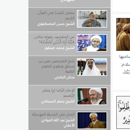
معنى (لفت) في القرآن
الكريم
الشيخ حسن المصطفوي
من المقصود بقوله تعالى:
﴿رَبَّنَا أَرِنَا الَّذَيْنِ أَضَلَّانَا﴾؟
الشيخ محمد صنقور
صاحبها
شيخ المترجمين حنين بن
سلام:
إسحاق وتطوير العلوم
الطبية
َّكَ
عدنان الحاجي
الإمام الرّضا (ع) وعلم
التّفسير
الشيخ جعفر السبحاني
العدل في المدينة المهدويّة
الشيخ عبد الله الجوادي
الآملي